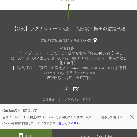
【公式】ラグナヴェール大阪｜大阪駅・梅田の結婚式場
大阪府大阪市北区堂島浜1-3-23
営業日時：
【ブライダルフェア・ご見学ご希望のお客様／0120-987-881】平日
12：00～19：00／土日祝 9：00～19：00（コンシェルジュ・年末年始を
除く無休）
【ご成約済み・ご列席のお客様／06-6442-3200／050-1743-6088】平日
12:00～19:00／土日祝9:00～20:00
※祝日除く月曜・火曜定休
会社概要
プライバシーポリシー
Cookieの利用について
© ON THE PAGE ALL RIGHTS RESERVED.
当サイトはサービス向上のためCookieを利用しております。以降ページ遷移した場合は、
Cookie利用に同意したことになります。
詳しくはこちら
TEL
このフェアを予約