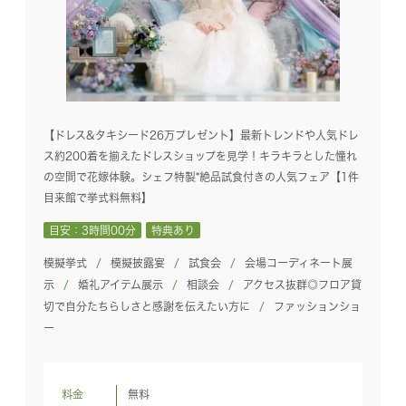
【ドレス&タキシード26万プレゼント】最新トレンドや人気ドレ
ス約200着を揃えたドレスショップを見学！キラキラとした憧れ
の空間で花嫁体験。シェフ特製*絶品試食付きの人気フェア【1件
目来館で挙式料無料】
目安：3時間00分
特典あり
模擬挙式
模擬披露宴
試食会
会場コーディネート展
示
婚礼アイテム展示
相談会
アクセス抜群◎フロア貸
切で自分たちらしさと感謝を伝えたい方に
ファッションショ
ー
料金
無料