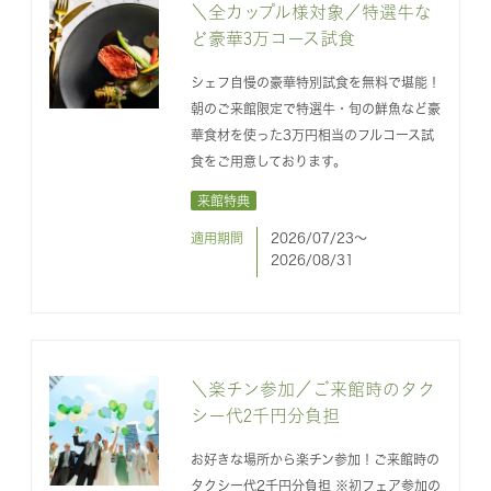
＼全カップル様対象／特選牛な
ど豪華3万コース試食
シェフ自慢の豪華特別試食を無料で堪能！
朝のご来館限定で特選牛・旬の鮮魚など豪
華食材を使った3万円相当のフルコース試
食をご用意しております。
来館特典
適用期間
2026/07/23〜
2026/08/31
＼楽チン参加／ご来館時のタク
シー代2千円分負担
お好きな場所から楽チン参加！ご来館時の
タクシー代2千円分負担 ※初フェア参加の