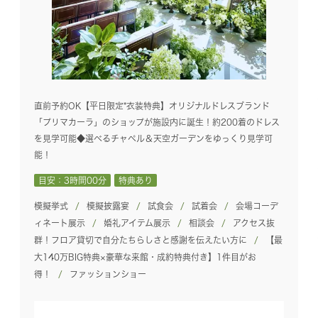
直前予約OK【平日限定*衣装特典】オリジナルドレスブランド
「プリマカーラ」のショップが施設内に誕生！約200着のドレス
を見学可能◆選べるチャペル＆天空ガーデンをゆっくり見学可
能！
目安：3時間00分
特典あり
模擬挙式
模擬披露宴
試食会
試着会
会場コーデ
ィネート展示
婚礼アイテム展示
相談会
アクセス抜
群！フロア貸切で自分たちらしさと感謝を伝えたい方に
【最
大140万BIG特典×豪華な来館・成約特典付き】1件目がお
得！
ファッションショー