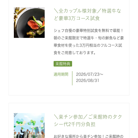
＼全カップル様対象／特選牛な
ど豪華3万コース試食
シェフ自慢の豪華特別試食を無料で堪能！
朝のご来館限定で特選牛・旬の鮮魚など豪
華食材を使った3万円相当のフルコース試
食をご用意しております。
来館特典
適用期間
2026/07/23〜
2026/08/31
＼楽チン参加／ご来館時のタク
シー代2千円分負担
お好きな場所から楽チン参加！ご来館時の