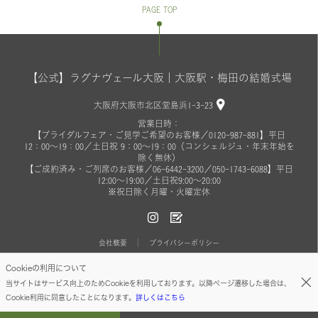
PAGE TOP
【公式】ラグナヴェール大阪｜大阪駅・梅田の結婚式場
大阪府大阪市北区堂島浜1-3-23
営業日時：
【ブライダルフェア・ご見学ご希望のお客様／0120-987-881】平日
12：00～19：00／土日祝 9：00～19：00（コンシェルジュ・年末年始を
除く無休）
【ご成約済み・ご列席のお客様／06-6442-3200／050-1743-6088】平日
12:00～19:00／土日祝9:00～20:00
※祝日除く月曜・火曜定休
会社概要
プライバシーポリシー
Cookieの利用について
© ON THE PAGE ALL RIGHTS RESERVED.
当サイトはサービス向上のためCookieを利用しております。以降ページ遷移した場合は、
Cookie利用に同意したことになります。
詳しくはこちら