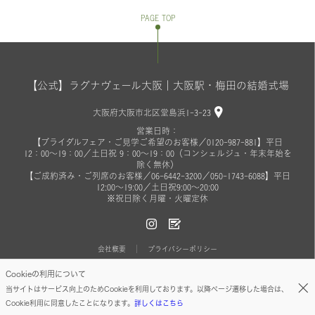
PAGE TOP
【公式】ラグナヴェール大阪｜大阪駅・梅田の結婚式場
大阪府大阪市北区堂島浜1-3-23
営業日時：
【ブライダルフェア・ご見学ご希望のお客様／0120-987-881】平日
12：00～19：00／土日祝 9：00～19：00（コンシェルジュ・年末年始を
除く無休）
【ご成約済み・ご列席のお客様／06-6442-3200／050-1743-6088】平日
12:00～19:00／土日祝9:00～20:00
※祝日除く月曜・火曜定休
会社概要
プライバシーポリシー
Cookieの利用について
© ON THE PAGE ALL RIGHTS RESERVED.
当サイトはサービス向上のためCookieを利用しております。以降ページ遷移した場合は、
Cookie利用に同意したことになります。
詳しくはこちら