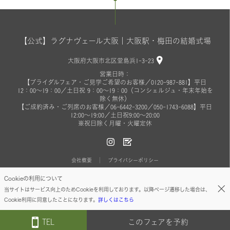
【公式】ラグナヴェール大阪｜大阪駅・梅田の結婚式場
大阪府大阪市北区堂島浜1-3-23
営業日時：
【ブライダルフェア・ご見学ご希望のお客様／0120-987-881】平日
12：00～19：00／土日祝 9：00～19：00（コンシェルジュ・年末年始を
除く無休）
【ご成約済み・ご列席のお客様／06-6442-3200／050-1743-6088】平日
12:00～19:00／土日祝9:00～20:00
※祝日除く月曜・火曜定休
会社概要
プライバシーポリシー
Cookieの利用について
© ON THE PAGE ALL RIGHTS RESERVED.
当サイトはサービス向上のためCookieを利用しております。以降ページ遷移した場合は、
Cookie利用に同意したことになります。
詳しくはこちら
TEL
このフェアを予約