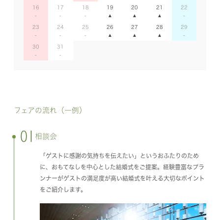
16
17
18
19
20
21
22
23
24
25
26
27
28
29
30
31
フェアの流れ（一例）
01
相談会
「ゲストに感謝の気持ちを伝えたい」というおふたりのため
に、おもてなしを中心とした結婚式をご提案。経験豊富なプラ
ンナーがゲストの満足度が高い結婚式を叶える大切なポイント
をご紹介します。