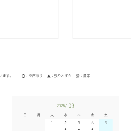
います。
空席あり
残りわずか
満席
09
2026/
日
月
火
水
木
金
土
1
2
3
4
5