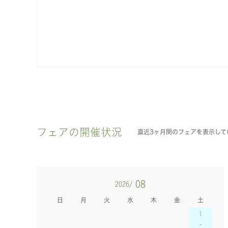
フェアの開催状況
直近3ヶ月間のフェアを表示して
08
2026/
日
月
火
水
木
金
土
1