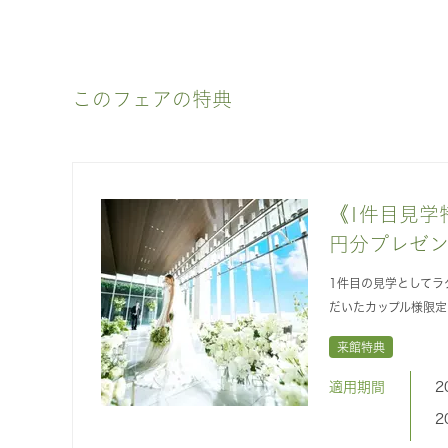
このフェアの特典
《1件目見学特
円分プレゼ
1件目の見学としてラ
だいたカップル様限
来館特典
適用期間
2
2