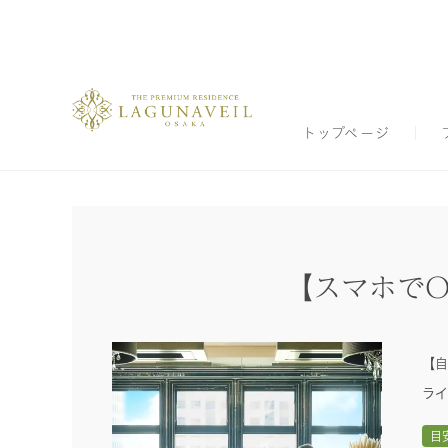
トップページ
【スマホでO
【自
ライ
目