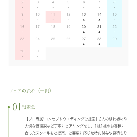
2
3
4
5
6
7
8
9
10
11
12
13
14
15
16
17
18
19
20
21
22
23
24
25
26
27
28
29
30
31
フェアの流れ（一例）
01
相談会
【プロ専属*コンセプトウエディングご提案】2人の馴れ初めや
大切な価値観など丁寧にヒアリングをし、1組1組のお客様に
合ったスタイルをご提案。ご要望に応じた特典付与や見積もり