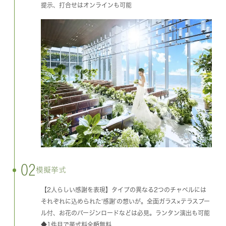
提示、打合せはオンラインも可能
02
模擬挙式
【2人らしい感謝を表現】タイプの異なる2つのチャペルには
それぞれに込められた‘感謝’の想いが。全面ガラス×テラスプー
ル付、お花のバージンロードなどは必見。ランタン演出も可能
◆1件目で挙式料全額無料