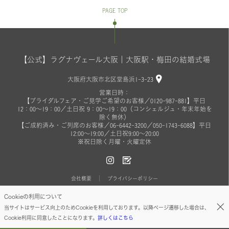
PAGE TOP
【公式】ラグナヴェール大阪｜大阪駅・梅田の結婚式場
大阪府大阪市北区堂島浜1-3-23
営業日時：
【ブライダルフェア・ご見学ご希望のお客様／0120-987-881】平日
12：00～19：00／土日祝 9：00～19：00（コンシェルジュ・年末年始を
除く無休）
【ご成約済み・ご列席のお客様／06-6442-3200／050-1743-6088】平日
12:00～19:00／土日祝9:00～20:00
※祝日除く月曜・火曜定休
会社概要
プライバシーポリシー
Cookieの利用について
© ON THE PAGE ALL RIGHTS RESERVED.
当サイトはサービス向上のためCookieを利用しております。以降ページ遷移した場合は、
Cookie利用に同意したことになります。
詳しくはこちら