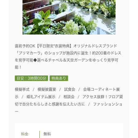
直前予約OK【平日限定*衣装特典】オリジナルドレスブランド
「プリマカーラ」のショップが施設内に誕生！約200着のドレス
を見学可能◆選べるチャペル＆天空ガーデンをゆっくり見学可
能！
目安：3時間00分
特典あり
模擬挙式
模擬披露宴
試食会
会場コーディネート展
示
婚礼アイテム展示
相談会
アクセス抜群！フロア貸
切で自分たちらしさと感謝を伝えたい方に
ファッションショ
ー
料金
無料