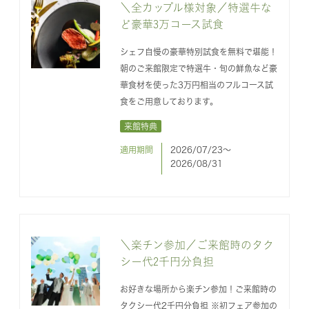
＼全カップル様対象／特選牛な
ど豪華3万コース試食
シェフ自慢の豪華特別試食を無料で堪能！
朝のご来館限定で特選牛・旬の鮮魚など豪
華食材を使った3万円相当のフルコース試
食をご用意しております。
来館特典
適用期間
2026/07/23〜
2026/08/31
＼楽チン参加／ご来館時のタク
シー代2千円分負担
お好きな場所から楽チン参加！ご来館時の
タクシー代2千円分負担 ※初フェア参加の