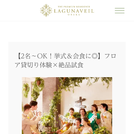
【2名～OK！挙式＆会食に◎】フロ
ア貸切り体験×絶品試食