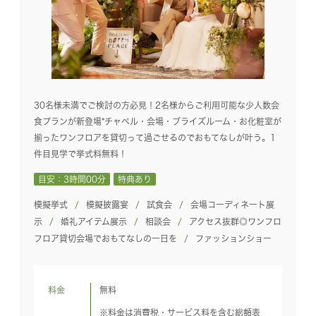
30名様未満でご検討の方必見！2名様からご利用可能な少人数会
食プランが新登場*チャペル・会場・ブライズルーム・お化粧室が
揃ったワンフロアを貸切って過ごせるのでおもてなしが叶う。1
件目見学で挙式料無料！
目安：3時間00分
特典あり
模擬挙式
模擬披露宴
試食会
会場コーディネート展
示
婚礼アイテム展示
相談会
アクセス抜群◎ワンフロ
フロア貸切会場でおもてなしの一日を
ファッションショー
料金
無料
※料金は消費税・サービス料を含む総額表