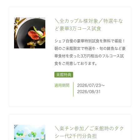
＼全カップル様対象／特選牛な
ど豪華3万コース試食
シェフ自慢の豪華特別試食を無料で堪能！
朝のご来館限定で特選牛・旬の鮮魚など豪
華食材を使った3万円相当のフルコース試
食をご用意しております。
来館特典
適用期間
2026/07/23〜
2026/08/31
＼楽チン参加／ご来館時のタク
シー代2千円分負担