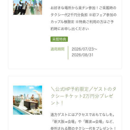
お好きな場所から楽チン参加！ご来館時の
タクシー代2千円分負担 ※初フェア参加の
カップル様限定 ※特典ご利用の方はご予
約時にお申し出ください
来館特典
適用期間
2026/07/23〜
2026/08/31
＼公式HP予約限定／ゲストのタ
クシーチケット2万円分プレゼ
ント！
遠方ゲストにはアクセスでおもてなしを。
「新大阪⇒会場」や「難波⇒会場」など、
参列される際のタクシー代をプレゼント！