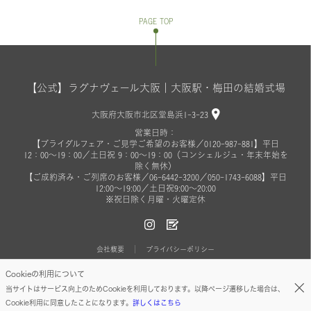
PAGE TOP
【公式】ラグナヴェール大阪｜大阪駅・梅田の結婚式場
大阪府大阪市北区堂島浜1-3-23
営業日時：
【ブライダルフェア・ご見学ご希望のお客様／0120-987-881】平日
12：00～19：00／土日祝 9：00～19：00（コンシェルジュ・年末年始を
除く無休）
【ご成約済み・ご列席のお客様／06-6442-3200／050-1743-6088】平日
12:00～19:00／土日祝9:00～20:00
※祝日除く月曜・火曜定休
会社概要
プライバシーポリシー
Cookieの利用について
© ON THE PAGE ALL RIGHTS RESERVED.
当サイトはサービス向上のためCookieを利用しております。以降ページ遷移した場合は、
Cookie利用に同意したことになります。
詳しくはこちら