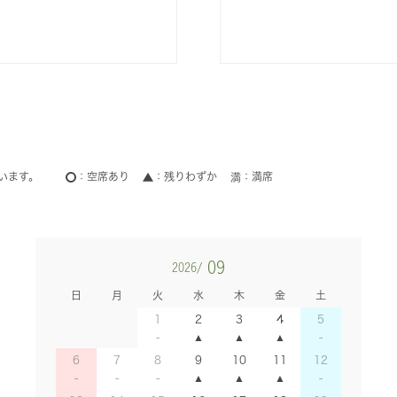
います。
空席あり
残りわずか
満席
09
2026/
日
月
火
水
木
金
土
1
2
3
4
5
6
7
8
9
10
11
12