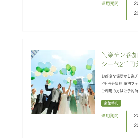
適用期間
2
2
＼楽チン参
シー代2千円
お好きな場所から楽
2千円分負担 ※初フ
ご利用の方はご予約
来館特典
適用期間
2
2