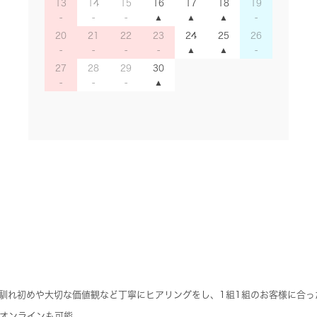
13
14
15
16
17
18
19
20
21
22
23
24
25
26
27
28
29
30
の馴れ初めや大切な価値観など丁寧にヒアリングをし、1組1組のお客様に合
オンラインも可能