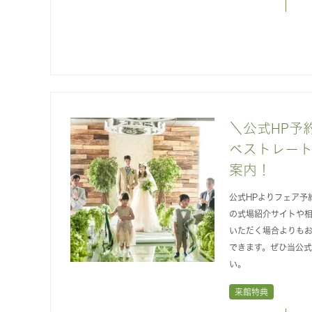
＼公式HP予
ベストレー
案内！
公式HPよりフェア予
の式場紹介サイトや
いただく場合よりも
できます。ぜひ当公
い。
来館特典