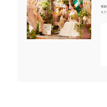
模擬
もて