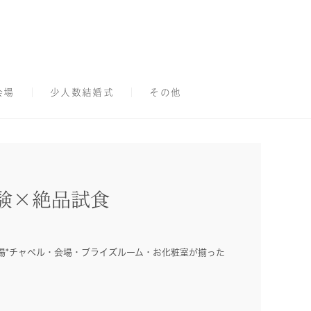
会場
少人数結婚式
その他
験×絶品試食
場*チャペル・会場・ブライズルーム・お化粧室が揃った
！