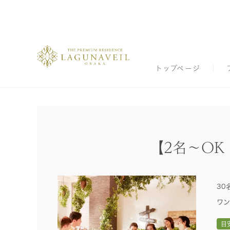
トップページ
【2名～O
30
ワン
目