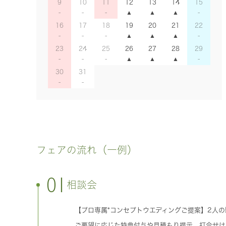
9
10
11
12
13
14
15
16
17
18
19
20
21
22
23
24
25
26
27
28
29
30
31
フェアの流れ（一例）
01
相談会
【プロ専属*コンセプトウエディングご提案】2人
ご要望に応じた特典付与や見積もり提示、打合せは