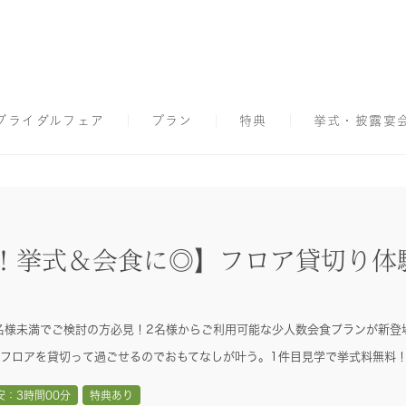
ブライダルフェア
プラン
特典
挙式・披露宴
K！挙式＆会食に◎】フロア貸切り体
名様未満でご検討の方必見！2名様からご利用可能な少人数会食プランが新登
フロアを貸切って過ごせるのでおもてなしが叶う。1件目見学で挙式料無料
安：3時間00分
特典あり