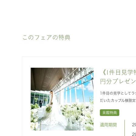
このフェアの特典
《1件目見学特
円分プレゼ
1件目の見学としてラ
だいたカップル様限
来館特典
適用期間
2
2