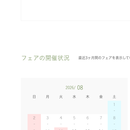
フェアの開催状況
直近3ヶ月間のフェアを表示して
08
2026/
日
月
火
水
木
金
土
1
2
3
4
5
6
7
8