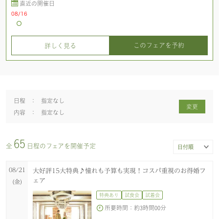
直近の開催日
08/16
このフェアを予約
詳しく見る
日程
：
指定なし
変更
内容
：
指定なし
65
全
日程のフェアを開催予定
08/21
大好評15大特典♪憧れも予算も実現！コスパ重視のお得婚フ
ェア
(金)
特典あり
試食会
試着会
所要時間：
約3時間00分