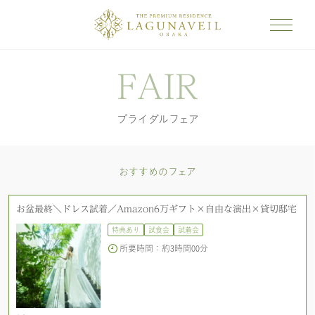
FAIR
ブライダルフェア
おすすめのフェア
お盆最終＼ドレス試着／Amazon6万ギフト×自由な演出×貸切邸宅
特典あり
試食会
試着会
所要時間：
約3時間00分