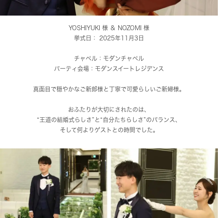
YOSHIYUKI 様 ＆ NOZOMI 様
挙式日： 2025年11月3日
チャペル：モダンチャペル
パーティ会場：モダンスイートレジデンス
真面目で穏やかなご新郎様と丁寧で可愛らしいご新婦様。
おふたりが大切にされたのは、
“王道の結婚式らしさ”と“自分たちらしさ”のバランス、
そして何よりゲストとの時間でした。